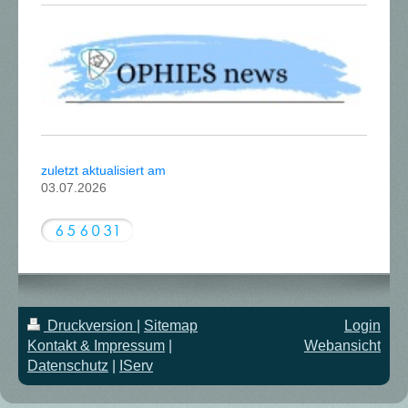
zuletzt aktualisiert am
03.07.2026
Druckversion
|
Sitemap
Login
Kontakt & Impressum
|
Webansicht
Datenschutz
|
IServ