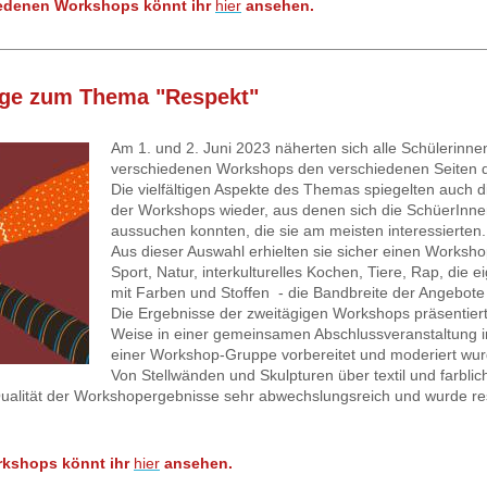
iedenen Workshops könnt ihr
hier
ansehen.
tage zum Thema "
Respekt
"
Am 1. und 2. Juni 2023 näherten sich alle Schülerinne
verschiedenen Workshops den verschiedenen Seiten 
Die vielfältigen Aspekte des Themas spiegelten auch 
der Workshops wieder, aus denen sich die SchüerInnen
aussuchen konnten, die sie am meisten interessierten.
Aus dieser Auswahl erhielten sie sicher einen Workshop
Sport, Natur, interkulturelles Kochen, Tiere, Rap, di
mit Farben und Stoffen - die Bandbreite der Angebote
Die Ergebnisse der zweitägigen Workshops präsentierte
Weise in einer gemeinsamen Abschlussveranstaltung in
einer Workshop-Gruppe vorbereitet und moderiert wur
Von Stellwänden und Skulpturen über textil und farblic
Qualität der Workshopergebnisse sehr abwechslungsreich und wurde res
rkshops könnt ihr
hier
ansehen.