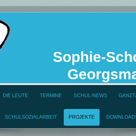
Sophie-Scho
Georgsma
DIE LEUTE
TERMINE
SCHUL-NEWS
GANZT
SCHULSOZIALARBEIT
PROJEKTE
DOWNLOAD