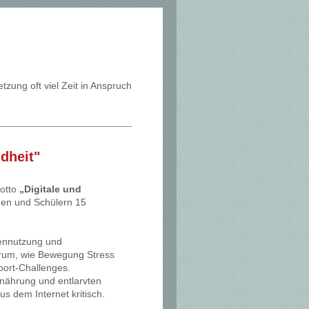
zung oft viel Zeit in Anspruch
dheit"
Motto
„Digitale und
nen und Schülern 15
ennutzung und
arum, wie Bewegung Stress
port-Challenges.
rnährung und entlarvten
s dem Internet kritisch.