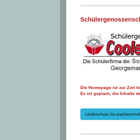
Schülergenossensch
Die Homepage ist zur Zeit lei
Es ist geplant, die Inhalte 
cooleschule.hs-sophieschol