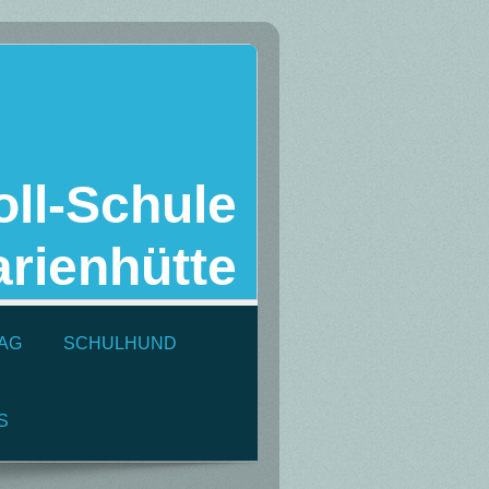
ll-Schule
rienhütte
AG
SCHULHUND
S