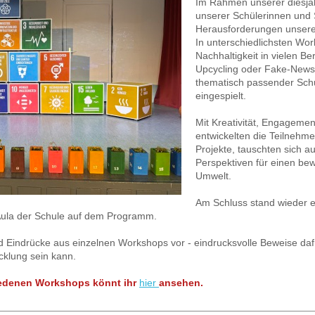
Im Rahmen unserer diesjäh
unserer Schülerinnen und S
Herausforderungen unserer
In unterschiedlichsten W
Nachhaltigkeit in vielen B
Upcycling oder Fake-News 
thematisch passender Sch
eingespielt.
Mit Kreativität, Engagemen
entwickelten die Teilnehm
Projekte, tauschten sich 
Perspektiven für einen b
Umwelt.
Am Schluss stand wieder ei
Aula der Schule auf dem Programm.
nd Eindrücke aus einzelnen Workshops vor - eindrucksvolle Beweise dafü
cklung sein kann.
iedenen Workshops könnt ihr
hier
ansehen.