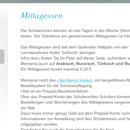
Mittagessen
Die SchülerInnen können an vier Tagen in der Woche (Mon
essen. Die Teilnahme am gemeinsamen Mittagessen ist freiw
Das Mittagessen wird seit dem laufenden Halbjahr von der 
Lernstandortes Noller Schlucht, bezogen.
Infos dazu finden Sie im Flyer auf dieser Seite, außerdem
Menseria auch auf
Arabisch, Russisch, Türkisch und R
Ein Mittagessen kostet maximal 4,20 €.
Menseria nutzt das
i-Net-Menü-System
, ein bargeldloses 
Bestellsystem für die Schulverpflegung.
i-Net ist ein Prepaid-Bezahlverfahren.
Über das Prepaid-Konto der Schülerin/des Schülers können
Bestellungen und Stornierungen des Mittagessens vorgen
per App.
Dazu muss immer genug Geld auf dem Prepaid-Konto vorh
Informationen zur Anmeldung sind den Schülerinnen und Sch
mitgegeben worden.
Dort finden Sie auch die Anmeldedaten für Ihr Kind.