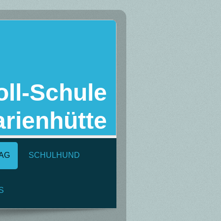
ll-Schule
rienhütte
AG
SCHULHUND
S