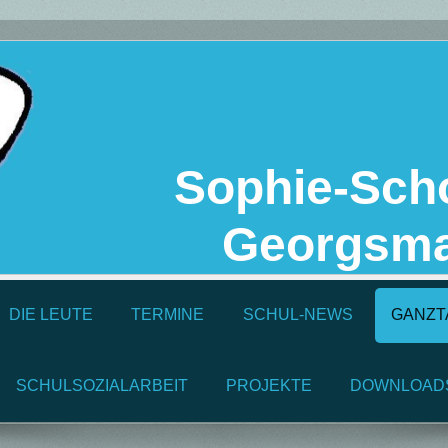
Sophie-Scho
Georgsma
DIE LEUTE
TERMINE
SCHUL-NEWS
GANZT
SCHULSOZIALARBEIT
PROJEKTE
DOWNLOAD