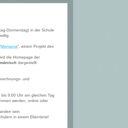
tag-Donnerstag) in der Schule
illig.
"
Menseria
", einem Projekt des
 wird die Homepage der
umänisch
dargestellt.
Abrechnungs- und
 bis 9:00 Uhr am gleichen Tag
ommen werden, online oder
anden sein.
ülern in einem Elternbrief