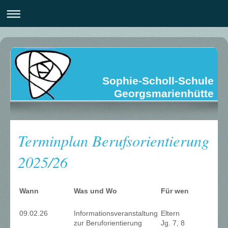
Sophie-Scholl-Schule
Georgsmarienhütte
Terminplan Berufsorientierung
2025/26
Wann
Was und Wo
Für wen
09.02.26
Informationsveranstaltung
Eltern
zur Beruforientierung
Jg. 7, 8