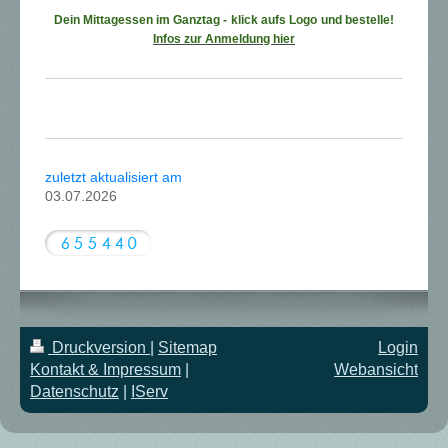
Dein Mittagessen im Ganztag -
klick aufs Logo
und bestelle!
Infos zur Anmeldung hier
zuletzt aktualisiert am
03.07.2026
Druckversion
|
Sitemap
Login
Kontakt & Impressum
|
Webansicht
Datenschutz
|
IServ