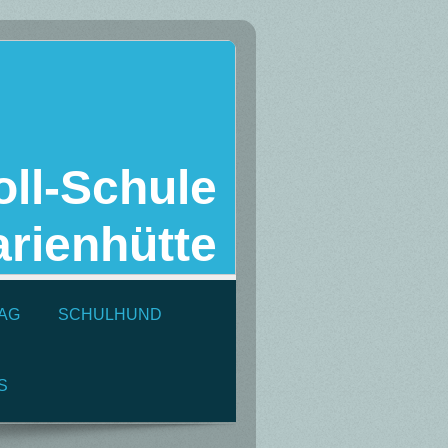
ll-Schule
rienhütte
AG
SCHULHUND
S