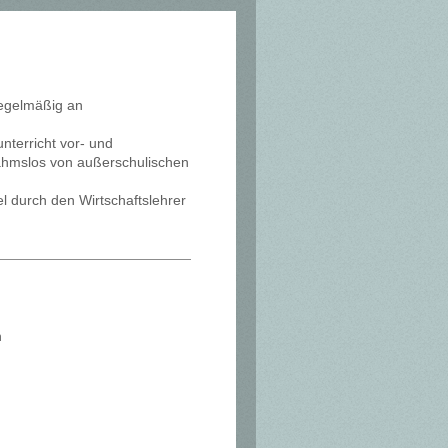
egelmäßig an
nterricht vor- und
ahmslos von außerschulischen
l durch den Wirtschaftslehrer
n