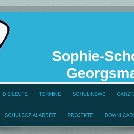
Sophie-Scho
Georgsma
DIE LEUTE
TERMINE
SCHUL-NEWS
GANZT
SCHULSOZIALARBEIT
PROJEKTE
DOWNLOAD