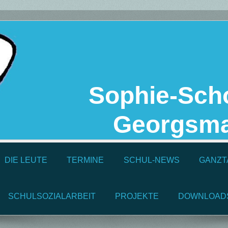
Sophie-Scho
Georgsma
DIE LEUTE
TERMINE
SCHUL-NEWS
GANZT
SCHULSOZIALARBEIT
PROJEKTE
DOWNLOAD