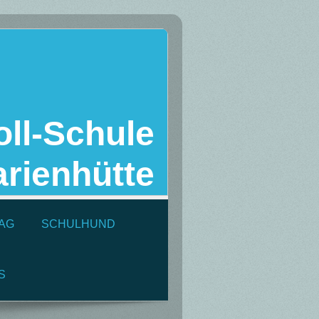
ll-Schule
rienhütte
AG
SCHULHUND
S