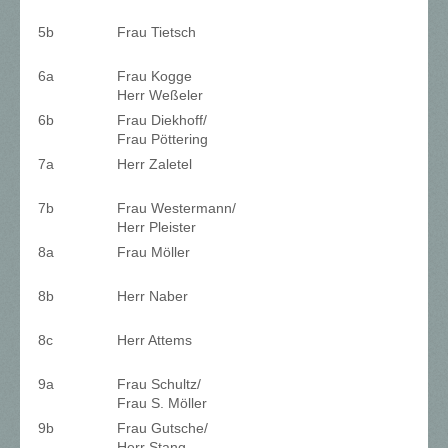
5b
Frau Tietsch
6a
Frau Kogge
Herr Weßeler
6b
Frau Diekhoff/
Frau Pöttering
7a
Herr Zaletel
7b
Frau Westermann/
Herr Pleister
8a
Frau Möller
8b
Herr Naber
8c
Herr Attems
9a
Frau Schultz/
Frau S. Möller
9b
Frau Gutsche/
Herr Stang