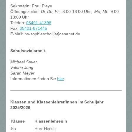
Sekretärin: Frau Pleye
Öffnungszeiten:
Di, Do, Fr
: 8:00-13:00 Uhr;
Mo, Mi
: 9:00-
13:00 Uhr
Telefon:
05401-41396
Fax:
05401-871445
E-Mail: hs-sophiescholl[at]osnanet.de
Schulsozialarbeit:
Michael Sauer
Valerie Jung
Sarah Meyer
Informationen finden Sie
hier
.
Klassen und Klassenlehrer/innen im Schuljahr
2025/2026
Klasse
Klassenlehrer/in
5a
Herr Hirsch